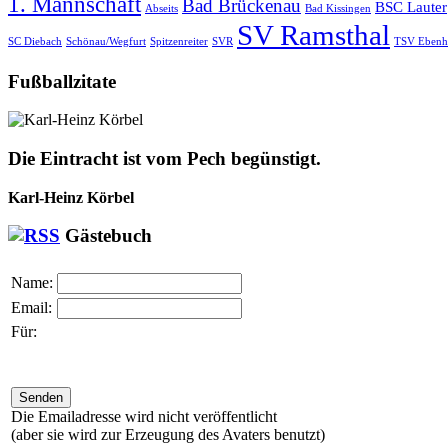
1. Mannschaft
Bad Brückenau
BSC Lauter
Abseits
Bad Kissingen
SV Ramsthal
SC Diebach
Schönau/Wegfurt
Spitzenreiter
SVR
TSV Ebenh
Fußballzitate
Die Eintracht ist vom Pech begünstigt.
Karl-Heinz Körbel
Gästebuch
Name:
Email:
Für:
Die Emailadresse wird nicht veröffentlicht
(aber sie wird zur Erzeugung des Avaters benutzt)