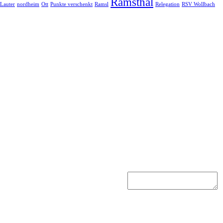
Ramsthal
Lauter
nordheim
Ott
Punkte verschenkt
Ramsl
Relegation
RSV Wollbach