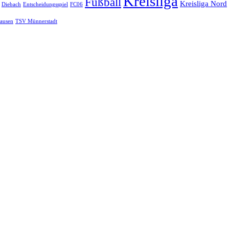
Kreisliga
Fußball
Kreisliga Nord
Diebach
Entscheidungsspiel
FC06
ausen
TSV Münnerstadt